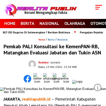
HOME
BERITA
NASIONAL
OLAHRAGA
OTOMOT
T-DD Duga’an Di Selewengkan ? Berikan Buktinya.
Pengajian Rojabiyyah P
/
/
Home
Berita
Nasional
Pemkab PALI Konsultasi ke KemenPAN-RB,
Matangkan Evaluasi Jabatan dan Tukin ASN
Redaksi
- Jurnalis
Rabu, 13 Mei 2026
- 23:34 WIB
i
JAKARTA
,
realitapublik.id
– Pemerintah Kabupaten
Penukal Abab Lematang Ilir (Pemkab PALI) menggelar