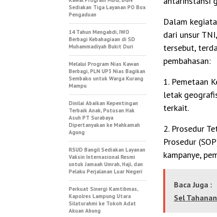
antarinstansi 
Kawal Program MBG, BGN
Sediakan Tiga Layanan PO Box
Pengaduan
Dalam kegiatan
14 Tahun Mengabdi, IWO
dari unsur TNI,
Berbagi Kebahagiaan di SD
tersebut, ter
Muhammadiyah Bukit Duri
pembahasan:
Melalui Program Nias Kawan
Berbagi, PLN UP3 Nias Bagikan
Sembako untuk Warga Kurang
1. Pemetaan K
Mampu
letak geografi
Dinilai Abaikan Kepentingan
terkait.
Terbaik Anak, Putusan Hak
Asuh PT Surabaya
Dipertanyakan ke Mahkamah
2. Prosedur T
Agung
Prosedur (SOP)
RSUD Bangil Sediakan Layanan
kampanye, pem
Vaksin Internasional Resmi
untuk Jamaah Umrah, Haji, dan
Pelaku Perjalanan Luar Negeri
Baca Juga :
Perkuat Sinergi Kamtibmas,
Kapolres Lampung Utara
Sel Tahanan
Silaturahmi ke Tokoh Adat
Akuan Abung