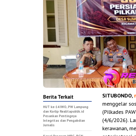
SITUBONDO
,
Berita Terkait
menggelar sos
HUT ke-14 IWO, PW Lampung
(Pilkades PAW
dan Korlip Realitapublik.id
Pesankan Pentingnya
(4/6/2026). La
Integritas dan Pengabdian
Jurnalis
kerawanan, me