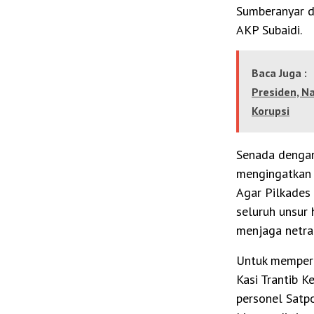
Sumberanyar da
AKP Subaidi.
Baca Juga :
Presiden, 
Korupsi
Senada dengan
mengingatkan p
Agar Pilkades 
seluruh unsur 
menjaga netral
Untuk memperku
Kasi Trantib 
personel Satp