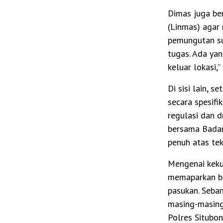
Dimas juga be
(Linmas) agar 
pemungutan sua
tugas. Ada yan
keluar lokasi,”
Di sisi lain, 
secara spesif
regulasi dan d
bersama Bada
penuh atas tek
Mengenai keku
memaparkan ba
pasukan. Seba
masing-masing
Polres Situbo