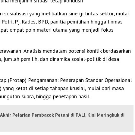
guna menjamin situasi tetap kondusif.
 sosialisasi yang melibatkan sinergi lintas sektor, mulai
 Polri, Pj. Kades, BPD, panitia pemilihan hingga linmas
dapat empat poin materi utama yang menjadi fokus
erawanan: Analisis mendalam potensi konflik berdasarkan
s, jumlah pemilih, dan dinamika sosial-politik di desa
etap (Protap) Pengamanan: Penerapan Standar Operasional
 yang ketat di setiap tahapan krusial, mulai dari masa
ungutan suara, hingga penetapan hasil.
Akhir Pelarian Pembacok Petani di PALI, Kini Meringkuk di