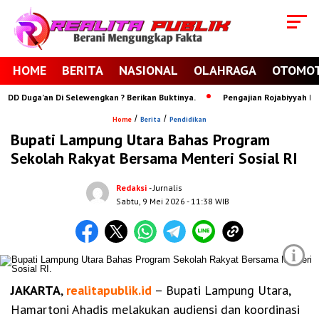
HOME
BERITA
NASIONAL
OLAHRAGA
OTOMOT
 Duga’an Di Selewengkan ? Berikan Buktinya.
Pengajian Rojabiyyah Ponpes
/
/
Home
Berita
Pendidikan
Bupati Lampung Utara Bahas Program
Sekolah Rakyat Bersama Menteri Sosial RI
Redaksi
- Jurnalis
Sabtu, 9 Mei 2026
- 11:38 WIB
i
JAKARTA
,
realitapublik.id
– Bupati Lampung Utara,
Hamartoni Ahadis melakukan audiensi dan koordinasi