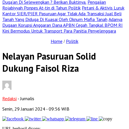
Duga’an Di Selewengkan ? Berikan Buktinya.
Pengajian
Rojabiyyah Ponpes At-tin di Tahun Politik
Petani & Aktivis Luruk
Kantor SIER/PIER Pasuruan Agar Tidak Ada Transaksi Jual Beli
Tanah Yang Diduga Di Kuasai Oleh Oknum Mafia Tanah
Adanya
Dugaan Korupsi Anggaran Dana APBN Cegah Tangkal BPOM RI
Kini Bermodus Untuk Transport Para Panitia Penyelenggara
Home
Politik
/
Nelayan Pasuruan Solid
Dukung Faisol Riza
Redaksi
- Jurnalis
Senin, 29 Januari 2024
- 09:56 WIB
URL berhasil dicopy