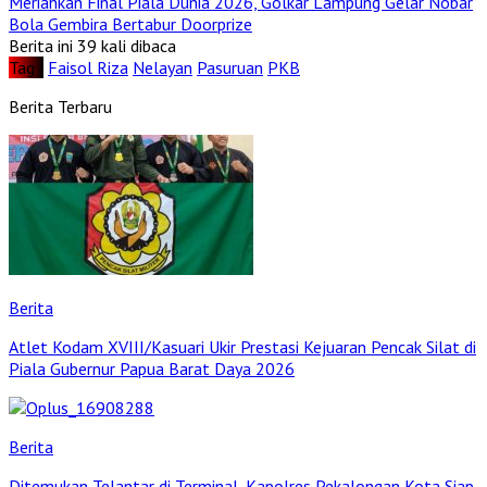
Meriahkan Final Piala Dunia 2026, Golkar Lampung Gelar Nobar
Bola Gembira Bertabur Doorprize
Berita ini 39 kali dibaca
Tag :
Faisol Riza
Nelayan
Pasuruan
PKB
Berita Terbaru
Berita
Atlet Kodam XVIII/Kasuari Ukir Prestasi Kejuaran Pencak Silat di
Piala Gubernur Papua Barat Daya 2026
Berita
Ditemukan Telantar di Terminal, Kapolres Pekalongan Kota Siap