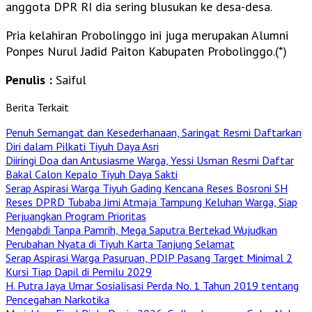
anggota DPR RI dia sering blusukan ke desa-desa.
Pria kelahiran Probolinggo ini juga merupakan Alumni
Ponpes Nurul Jadid Paiton Kabupaten Probolinggo.(*)
Penulis :
Saiful
Berita Terkait
Penuh Semangat dan Kesederhanaan, Saringat Resmi Daftarkan
Diri dalam Pilkati Tiyuh Daya Asri
Diiringi Doa dan Antusiasme Warga, Yessi Usman Resmi Daftar
Bakal Calon Kepalo Tiyuh Daya Sakti
Serap Aspirasi Warga Tiyuh Gading Kencana Reses Bosroni SH
Reses DPRD Tubaba Jimi Atmaja Tampung Keluhan Warga, Siap
Perjuangkan Program Prioritas
Mengabdi Tanpa Pamrih, Mega Saputra Bertekad Wujudkan
Perubahan Nyata di Tiyuh Karta Tanjung Selamat
Serap Aspirasi Warga Pasuruan, PDIP Pasang Target Minimal 2
Kursi Tiap Dapil di Pemilu 2029
H. Putra Jaya Umar Sosialisasi Perda No. 1 Tahun 2019 tentang
Pencegahan Narkotika