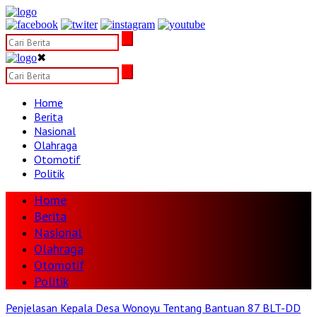
✖
Home
Berita
Nasional
Olahraga
Otomotif
Politik
Home
Berita
Nasional
Olahraga
Otomotif
Politik
Penjelasan Kepala Desa Wonoyu Tentang Bantuan 87 BLT-DD