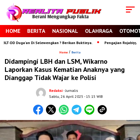
HOME
BERITA
NASIONAL
OLAHRAGA
OTOMOT
-DD Duga’an Di Selewengkan ? Berikan Buktinya.
Pengajian Rojabiyyah Po
/
Home
Berita
Didampingi LBH dan LSM, Wikarno
Laporkan Kasus Kematian Anaknya yang
Dianggap Tidak Wajar ke Polisi
Redaksi
- Jurnalis
Sabtu, 26 April 2025
- 15:15 WIB