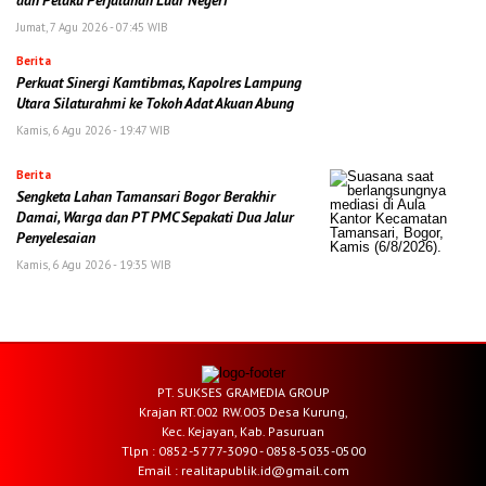
dan Pelaku Perjalanan Luar Negeri
Jumat, 7 Agu 2026 - 07:45 WIB
Berita
Perkuat Sinergi Kamtibmas, Kapolres Lampung
Utara Silaturahmi ke Tokoh Adat Akuan Abung
Kamis, 6 Agu 2026 - 19:47 WIB
Berita
Sengketa Lahan Tamansari Bogor Berakhir
Damai, Warga dan PT PMC Sepakati Dua Jalur
Penyelesaian
Kamis, 6 Agu 2026 - 19:35 WIB
PT. SUKSES GRAMEDIA GROUP
Krajan RT.002 RW.003 Desa Kurung,
Kec. Kejayan, Kab. Pasuruan
Tlpn : 0852-5777-3090 - 0858-5035-0500
Email : realitapublik.id@gmail.com