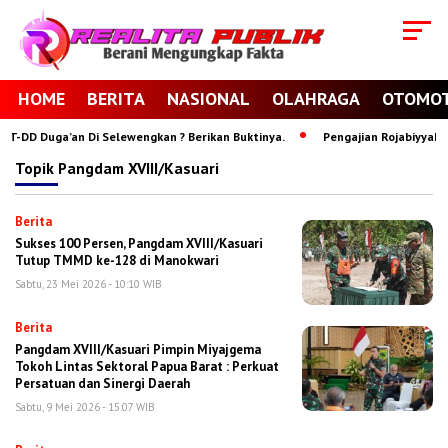
HOME
BERITA
NASIONAL
OLAHRAGA
OTOMOT
-DD Duga’an Di Selewengkan ? Berikan Buktinya.
Pengajian Rojabiyyah Pon
Topik
Pangdam XVIII/Kasuari
Berita
Sukses 100 Persen, Pangdam XVIII/Kasuari
Tutup TMMD ke-128 di Manokwari
Sabtu, 23 Mei 2026 - 10:10 WIB
Berita
Pangdam XVIII/Kasuari Pimpin Miyajgema
Tokoh Lintas Sektoral Papua Barat : Perkuat
Persatuan dan Sinergi Daerah
Sabtu, 9 Mei 2026 - 15:07 WIB