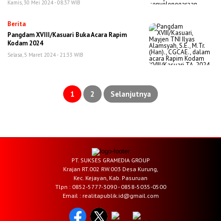
Kamis, 30 Mei 2024 - 08:37 WIB
Berita
Pangdam XVIII/Kasuari Buka Acara Rapim
Kodam 2024
Selasa, 5 Maret 2024 - 21:33 WIB
Paginasi
pos
1
2
Selanjutnya
PT. SUKSES GRAMEDIA GROUP
Krajan RT.002 RW.003 Desa Kurung,
Kec. Kejayan, Kab. Pasuruan
Tlpn : 0852-5777-3090 - 0858-5035-0500
Email : realitapublik.id@gmail.com