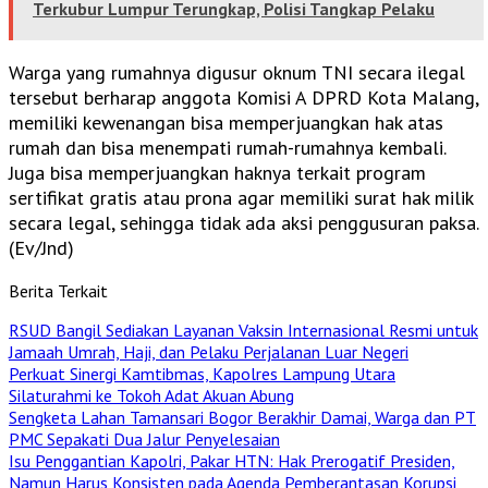
Terkubur Lumpur Terungkap, Polisi Tangkap Pelaku
Warga yang rumahnya digusur oknum TNI secara ilegal
tersebut berharap anggota Komisi A DPRD Kota Malang,
memiliki kewenangan bisa memperjuangkan hak atas
rumah dan bisa menempati rumah-rumahnya kembali.
Juga bisa memperjuangkan haknya terkait program
sertifikat gratis atau prona agar memiliki surat hak milik
secara legal, sehingga tidak ada aksi penggusuran paksa.
(Ev/Jnd)
Berita Terkait
RSUD Bangil Sediakan Layanan Vaksin Internasional Resmi untuk
Jamaah Umrah, Haji, dan Pelaku Perjalanan Luar Negeri
Perkuat Sinergi Kamtibmas, Kapolres Lampung Utara
Silaturahmi ke Tokoh Adat Akuan Abung
Sengketa Lahan Tamansari Bogor Berakhir Damai, Warga dan PT
PMC Sepakati Dua Jalur Penyelesaian
Isu Penggantian Kapolri, Pakar HTN: Hak Prerogatif Presiden,
Namun Harus Konsisten pada Agenda Pemberantasan Korupsi