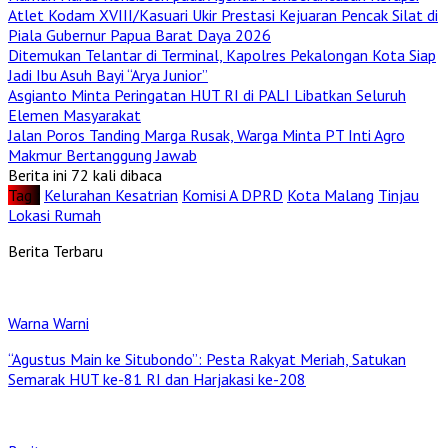
Atlet Kodam XVIII/Kasuari Ukir Prestasi Kejuaran Pencak Silat di
Piala Gubernur Papua Barat Daya 2026
Ditemukan Telantar di Terminal, Kapolres Pekalongan Kota Siap
Jadi Ibu Asuh Bayi “Arya Junior”
Asgianto Minta Peringatan HUT RI di PALI Libatkan Seluruh
Elemen Masyarakat
Jalan Poros Tanding Marga Rusak, Warga Minta PT Inti Agro
Makmur Bertanggung Jawab
Berita ini 72 kali dibaca
Tag :
Kelurahan Kesatrian
Komisi A DPRD
Kota Malang
Tinjau
Lokasi Rumah
Berita Terbaru
Warna Warni
“Agustus Main ke Situbondo”: Pesta Rakyat Meriah, Satukan
Semarak HUT ke-81 RI dan Harjakasi ke-208