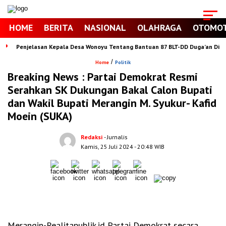
HOME
BERITA
NASIONAL
OLAHRAGA
OTOMOT
Penjelasan Kepala Desa Wonoyu Tentang Bantuan 87 BLT-DD Duga’an Di Se
/
Home
Politik
Breaking News : Partai Demokrat Resmi
Serahkan SK Dukungan Bakal Calon Bupati
dan Wakil Bupati Merangin M. Syukur- Kafid
Moein (SUKA)
Redaksi
- Jurnalis
Kamis, 25 Juli 2024
- 20:48 WIB
Merangin-Realitapublik.id Partai Demokrat secara