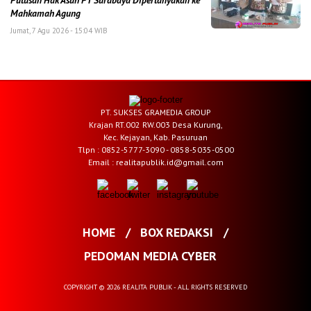
Putusan Hak Asuh PT Surabaya Dipertanyakan ke
Mahkamah Agung
Jumat, 7 Agu 2026 - 15:04 WIB
PT. SUKSES GRAMEDIA GROUP
Krajan RT.002 RW.003 Desa Kurung,
Kec. Kejayan, Kab. Pasuruan
Tlpn : 0852-5777-3090 - 0858-5035-0500
Email : realitapublik.id@gmail.com
HOME
BOX REDAKSI
PEDOMAN MEDIA CYBER
COPYRIGHT © 2026 REALITA PUBLIK - ALL RIGHTS RESERVED