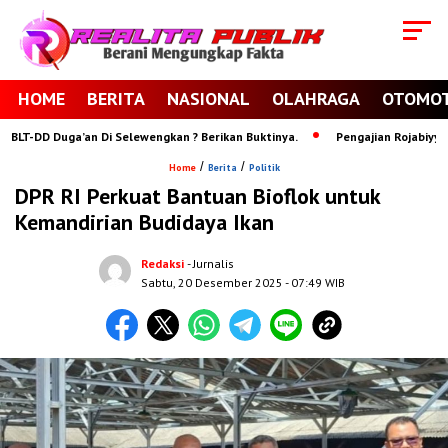
HOME
BERITA
NASIONAL
OLAHRAGA
OTOMOT
T-DD Duga’an Di Selewengkan ? Berikan Buktinya.
Pengajian Rojabiyyah Po
/
/
Home
Berita
Politik
DPR RI Perkuat Bantuan Bioflok untuk
Kemandirian Budidaya Ikan
Redaksi
- Jurnalis
Sabtu, 20 Desember 2025
- 07:49 WIB