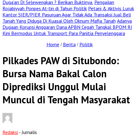
Duga’an Di Selewengkan ? Berikan Buktinya.
Pengajian
Rojabiyyah Ponpes At-tin di Tahun Politik
Petani & Aktivis Luruk
Kantor SIER/PIER Pasuruan Agar Tidak Ada Transaksi Jual Beli
Tanah Yang Diduga Di Kuasai Oleh Oknum Mafia Tanah
Adanya
Dugaan Korupsi Anggaran Dana APBN Cegah Tangkal BPOM RI
Kini Bermodus Untuk Transport Para Panitia Penyelenggara
Home
Berita
Politik
/
/
Pilkades PAW di Situbondo:
Bursa Nama Bakal Calon
Diprediksi Unggul Mulai
Muncul di Tengah Masyarakat
Redaksi
- Jurnalis