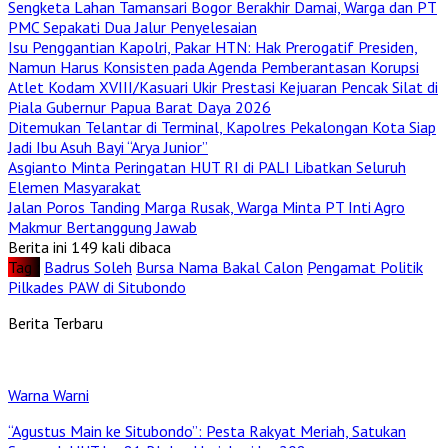
Sengketa Lahan Tamansari Bogor Berakhir Damai, Warga dan PT
PMC Sepakati Dua Jalur Penyelesaian
Isu Penggantian Kapolri, Pakar HTN: Hak Prerogatif Presiden,
Namun Harus Konsisten pada Agenda Pemberantasan Korupsi
Atlet Kodam XVIII/Kasuari Ukir Prestasi Kejuaran Pencak Silat di
Piala Gubernur Papua Barat Daya 2026
Ditemukan Telantar di Terminal, Kapolres Pekalongan Kota Siap
Jadi Ibu Asuh Bayi “Arya Junior”
Asgianto Minta Peringatan HUT RI di PALI Libatkan Seluruh
Elemen Masyarakat
Jalan Poros Tanding Marga Rusak, Warga Minta PT Inti Agro
Makmur Bertanggung Jawab
Berita ini 149 kali dibaca
Tag :
Badrus Soleh
Bursa Nama Bakal Calon
Pengamat Politik
Pilkades PAW di Situbondo
Berita Terbaru
Warna Warni
“Agustus Main ke Situbondo”: Pesta Rakyat Meriah, Satukan