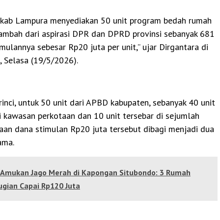
mkab Lampura menyediakan 50 unit program bedah rumah
tambah dari aspirasi DPR dan DPRD provinsi sebanyak 681
timulannya sebesar Rp20 juta per unit,” ujar Dirgantara di
, Selasa (19/5/2026).
inci, untuk 50 unit dari APBD kabupaten, sebanyak 40 unit
i kawasan perkotaan dan 10 unit tersebar di sejumlah
aan dana stimulan Rp20 juta tersebut dibagi menjadi dua
ama.
Amukan Jago Merah di Kapongan Situbondo: 3 Rumah
ugian Capai Rp120 Juta