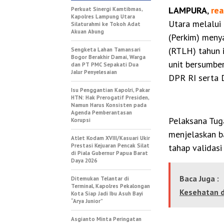
LAMPURA
,
rea
Perkuat Sinergi Kamtibmas,
Kapolres Lampung Utara
Utara melalui
Silaturahmi ke Tokoh Adat
Akuan Abung
(Perkim) meny
(RTLH) tahun i
Sengketa Lahan Tamansari
Bogor Berakhir Damai, Warga
unit bersumber
dan PT PMC Sepakati Dua
Jalur Penyelesaian
DPR RI serta 
Isu Penggantian Kapolri, Pakar
HTN: Hak Prerogatif Presiden,
Namun Harus Konsisten pada
Agenda Pemberantasan
Pelaksana Tug
Korupsi
menjelaskan b
Atlet Kodam XVIII/Kasuari Ukir
Prestasi Kejuaran Pencak Silat
tahap validas
di Piala Gubernur Papua Barat
Daya 2026
Baca Juga :
Ditemukan Telantar di
Terminal, Kapolres Pekalongan
Kesehatan d
Kota Siap Jadi Ibu Asuh Bayi
“Arya Junior”
Asgianto Minta Peringatan