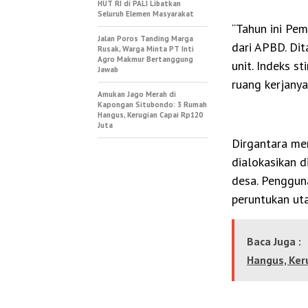
HUT RI di PALI Libatkan
Seluruh Elemen Masyarakat
“Tahun ini Pe
Jalan Poros Tanding Marga
dari APBD. Di
Rusak, Warga Minta PT Inti
Agro Makmur Bertanggung
unit. Indeks s
Jawab
ruang kerjanya
Amukan Jago Merah di
Kapongan Situbondo: 3 Rumah
Hangus, Kerugian Capai Rp120
Juta
Dirgantara mer
dialokasikan d
desa. Penggun
peruntukan ut
Baca Juga :
Hangus, Ker