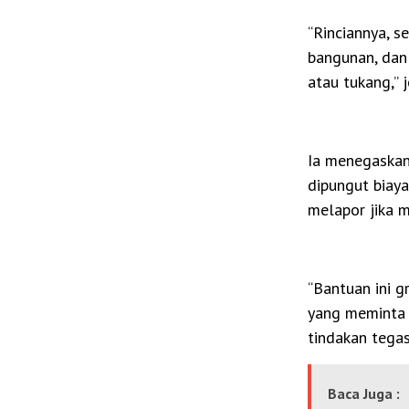
“Rinciannya, s
bangunan, dan
atau tukang,” j
Ia menegaskan
dipungut biay
melapor jika 
“Bantuan ini g
yang meminta i
tindakan tegas
Baca Juga :