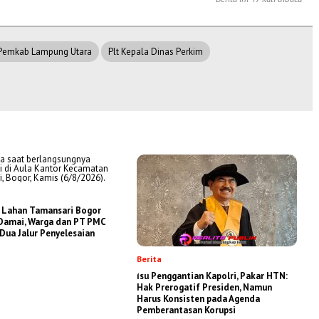
Pemkab Lampung Utara
Plt Kepala Dinas Perkim
 Lahan Tamansari Bogor
 Damai, Warga dan PT PMC
Dua Jalur Penyelesaian
Berita
Isu Penggantian Kapolri, Pakar HTN:
Hak Prerogatif Presiden, Namun
Harus Konsisten pada Agenda
Pemberantasan Korupsi