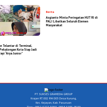
Berita
Asgianto Minta Peringatan HUT RI di
PALI Libatkan Seluruh Elemen
Masyarakat
 Telantar di Terminal,
Pekalongan Kota Siap Jadi
ayi “Arya Junior”
PT. SUKSES GRAMEDIA GROUP
Krajan RT.002 RW.003 Desa Kurung,
Kec. Kejayan, Kab. Pasuruan
Tlpn : 0852-5777-3090 - 0858-5035-0500