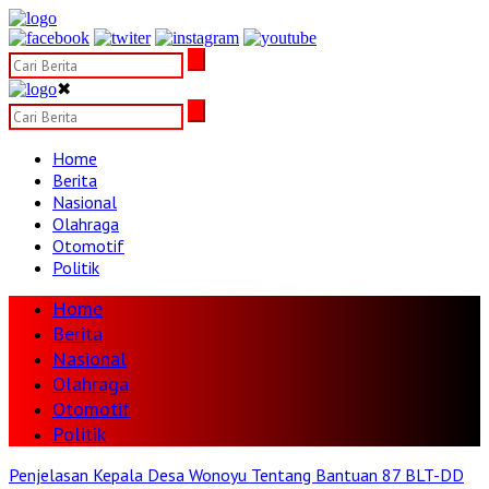
✖
Home
Berita
Nasional
Olahraga
Otomotif
Politik
Home
Berita
Nasional
Olahraga
Otomotif
Politik
Penjelasan Kepala Desa Wonoyu Tentang Bantuan 87 BLT-DD