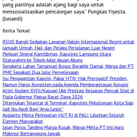
yang pastinya adalah ajang bagi saya untuk
mensosialisasikan pencalegan saya.” Pungkas Yiyesta.
(Junaedi)
Berita Terkait
RSUD Bangil Sediakan Layanan Vaksin Internasional Resmi untuk
Jamaah Umrah, Haji, dan Pelaku Perjalanan Luar Negeri
Perkuat Sinergi Kamtibmas, Kapolres Lampung Utara
Silaturahmi ke Tokoh Adat Akuan Abung
Sengketa Lahan Tamansari Bogor Berakhir Damai, Warga dan PT
PMC Sepakati Dua Jalur Penyelesaian
Isu Penggantian Kapolri, Pakar HTN: Hak Prerogatif Presiden,
Namun Harus Konsisten pada Agenda Pemberantasan Korupsi
Atlet Kodam XVIII/Kasuari Ukir Prestasi Kejuaran Pencak Silat di
Piala Gubernur Papua Barat Daya 2026
Ditemukan Telantar di Terminal, Kapolres Pekalongan Kota Siap
Jadi Ibu Asuh Bayi “Arya Junior”
Asgianto Minta Peringatan HUT RI di PALI Libatkan Seluruh
Elemen Masyarakat
Jalan Poros Tanding Marga Rusak, Warga Minta PT Inti Agro
Makmur Bertanggung Jawab