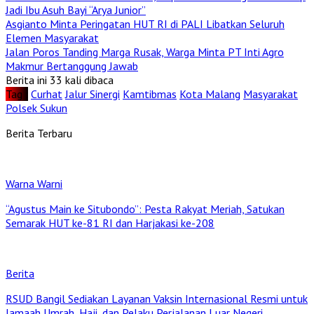
Jadi Ibu Asuh Bayi “Arya Junior”
Asgianto Minta Peringatan HUT RI di PALI Libatkan Seluruh
Elemen Masyarakat
Jalan Poros Tanding Marga Rusak, Warga Minta PT Inti Agro
Makmur Bertanggung Jawab
Berita ini 33 kali dibaca
Tag :
Curhat
Jalur Sinergi
Kamtibmas
Kota Malang
Masyarakat
Polsek Sukun
Berita Terbaru
Warna Warni
“Agustus Main ke Situbondo”: Pesta Rakyat Meriah, Satukan
Semarak HUT ke-81 RI dan Harjakasi ke-208
Berita
RSUD Bangil Sediakan Layanan Vaksin Internasional Resmi untuk
Jamaah Umrah, Haji, dan Pelaku Perjalanan Luar Negeri