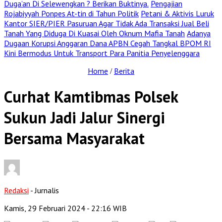
Duga’an Di Selewengkan ? Berikan Buktinya.
Pengajian
Rojabiyyah Ponpes At-tin di Tahun Politik
Petani & Aktivis Luruk
Kantor SIER/PIER Pasuruan Agar Tidak Ada Transaksi Jual Beli
Tanah Yang Diduga Di Kuasai Oleh Oknum Mafia Tanah
Adanya
Dugaan Korupsi Anggaran Dana APBN Cegah Tangkal BPOM RI
Kini Bermodus Untuk Transport Para Panitia Penyelenggara
Home
Berita
/
Curhat Kamtibmas Polsek
Sukun Jadi Jalur Sinergi
Bersama Masyarakat
Redaksi
- Jurnalis
Kamis, 29 Februari 2024
- 22:16 WIB