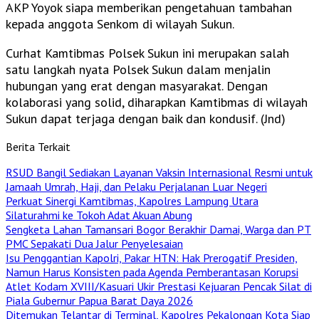
AKP Yoyok siapa memberikan pengetahuan tambahan
kepada anggota Senkom di wilayah Sukun.
Curhat Kamtibmas Polsek Sukun ini merupakan salah
satu langkah nyata Polsek Sukun dalam menjalin
hubungan yang erat dengan masyarakat. Dengan
kolaborasi yang solid, diharapkan Kamtibmas di wilayah
Sukun dapat terjaga dengan baik dan kondusif. (Jnd)
Berita Terkait
RSUD Bangil Sediakan Layanan Vaksin Internasional Resmi untuk
Jamaah Umrah, Haji, dan Pelaku Perjalanan Luar Negeri
Perkuat Sinergi Kamtibmas, Kapolres Lampung Utara
Silaturahmi ke Tokoh Adat Akuan Abung
Sengketa Lahan Tamansari Bogor Berakhir Damai, Warga dan PT
PMC Sepakati Dua Jalur Penyelesaian
Isu Penggantian Kapolri, Pakar HTN: Hak Prerogatif Presiden,
Namun Harus Konsisten pada Agenda Pemberantasan Korupsi
Atlet Kodam XVIII/Kasuari Ukir Prestasi Kejuaran Pencak Silat di
Piala Gubernur Papua Barat Daya 2026
Ditemukan Telantar di Terminal, Kapolres Pekalongan Kota Siap