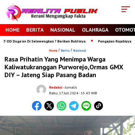
HOME
BERITA
NASIONAL
OLAHRAGA
OTOMOT
DD Duga’an Di Selewengkan ? Berikan Buktinya.
Pengajian Rojabiyyah Ponp
/
/
Home
Berita
Nasional
Rasa Prihatin Yang Menimpa Warga
Kaliwatukranggan Purworejo,Ormas GMX
DIY – Jateng Siap Pasang Badan
Redaksi
- Jurnalis
Rabu, 17 Juli 2024
- 15:43 WIB