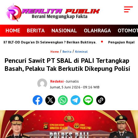
HOME
BERITA
NASIONAL
OLAHRAGA
OTOMOT
LT-DD Duga’an Di Selewengkan ? Berikan Buktinya.
Pengajian Rojabiyyah 
/
/
Home
Berita
Kriminal
Pencuri Sawit PT SBAL di PALI Tertangkap
Basah, Pelaku Tak Berkutik Dikepung Polisi
Redaksi
- Jurnalis
Jumat, 5 Juni 2026
- 09:16 WIB