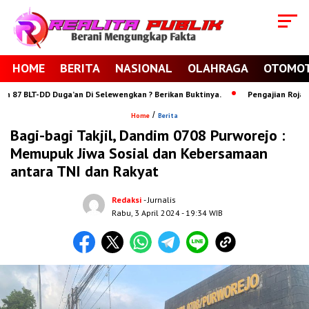
HOME
BERITA
NASIONAL
OLAHRAGA
OTOMOT
7 BLT-DD Duga’an Di Selewengkan ? Berikan Buktinya.
Pengajian Rojabiyy
/
Home
Berita
Bagi-bagi Takjil, Dandim 0708 Purworejo :
Memupuk Jiwa Sosial dan Kebersamaan
antara TNI dan Rakyat
Redaksi
- Jurnalis
Rabu, 3 April 2024
- 19:34 WIB