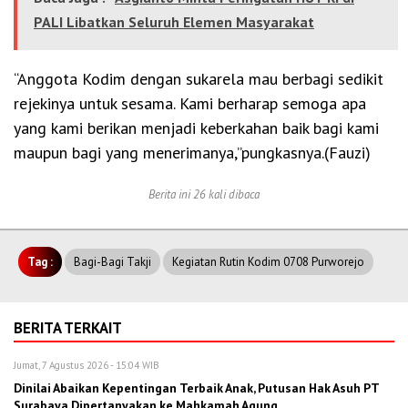
PALI Libatkan Seluruh Elemen Masyarakat
“Anggota Kodim dengan sukarela mau berbagi sedikit
rejekinya untuk sesama. Kami berharap semoga apa
yang kami berikan menjadi keberkahan baik bagi kami
maupun bagi yang menerimanya,”pungkasnya.(Fauzi)
Berita ini 26 kali dibaca
Tag :
Bagi-Bagi Takji
Kegiatan Rutin Kodim 0708 Purworejo
BERITA TERKAIT
Jumat, 7 Agustus 2026 - 15:04 WIB
Dinilai Abaikan Kepentingan Terbaik Anak, Putusan Hak Asuh PT
Surabaya Dipertanyakan ke Mahkamah Agung