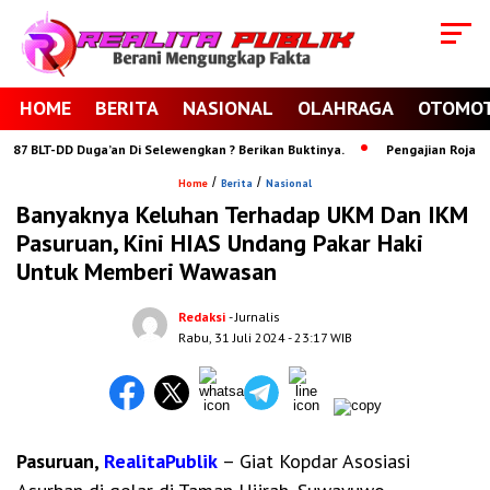
HOME
BERITA
NASIONAL
OLAHRAGA
OTOMOT
 BLT-DD Duga’an Di Selewengkan ? Berikan Buktinya.
Pengajian Rojabiyya
/
/
Home
Berita
Nasional
Banyaknya Keluhan Terhadap UKM Dan IKM
Pasuruan, Kini HIAS Undang Pakar Haki
Untuk Memberi Wawasan
Redaksi
- Jurnalis
Rabu, 31 Juli 2024
- 23:17 WIB
Pasuruan,
RealitaPublik
– Giat Kopdar Asosiasi