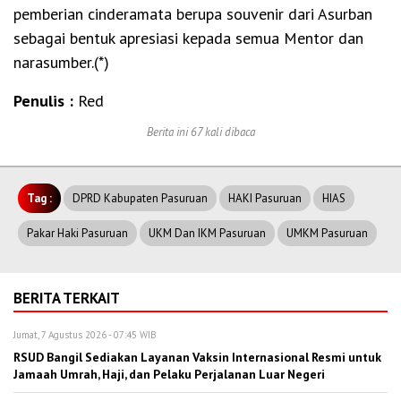
pemberian cinderamata berupa souvenir dari Asurban
sebagai bentuk apresiasi kepada semua Mentor dan
narasumber.(*)
Penulis :
Red
Berita ini 67 kali dibaca
Tag :
DPRD Kabupaten Pasuruan
HAKI Pasuruan
HIAS
Pakar Haki Pasuruan
UKM Dan IKM Pasuruan
UMKM Pasuruan
BERITA TERKAIT
Jumat, 7 Agustus 2026 - 07:45 WIB
RSUD Bangil Sediakan Layanan Vaksin Internasional Resmi untuk
Jamaah Umrah, Haji, dan Pelaku Perjalanan Luar Negeri