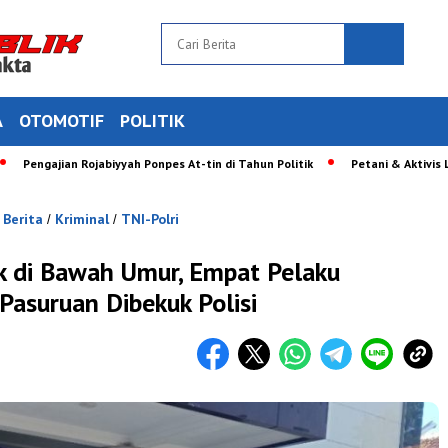
A
OTOMOTIF
POLITIK
ajian Rojabiyyah Ponpes At-tin di Tahun Politik
Petani & Aktivis Luruk Ka
Berita
Kriminal
TNI-Polri
/
/
/
k di Bawah Umur, Empat Pelaku
asuruan Dibekuk Polisi