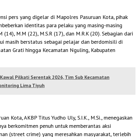
si pers yang digelar di Mapolres Pasuruan Kota, pihak
mbeberkan identitas para pelaku yang masing-masing
M (14), M.M (22), M.S.R (17), dan M.R.K (20). Sebagian dari
ui masih berstatus sebagai pelajar dan berdomisili di
atan Grati hingga Kecamatan Nguling, Kabupaten
Kawal Pilkati Serentak 2026, Tim Sub Kecamatan
onitoring Lima Tiyuh
uan Kota, AKBP Titus Yudho Uly, S.I.K., M.Si., menegaskan
nya berkomitmen penuh untuk memberantas aksi
nan (street crime) yang meresahkan masyarakat, terlebih