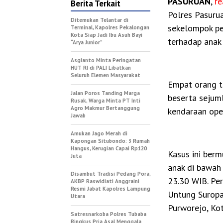
PASURUAN
,
re
Berita Terkait
Polres Pasurua
Ditemukan Telantar di
sekelompok p
Terminal, Kapolres Pekalongan
Kota Siap Jadi Ibu Asuh Bayi
terhadap anak
“Arya Junior”
Asgianto Minta Peringatan
HUT RI di PALI Libatkan
Seluruh Elemen Masyarakat
Empat orang t
Jalan Poros Tanding Marga
beserta sejuml
Rusak, Warga Minta PT Inti
Agro Makmur Bertanggung
kendaraan ope
Jawab
Amukan Jago Merah di
Kapongan Situbondo: 3 Rumah
Hangus, Kerugian Capai Rp120
Kasus ini berm
Juta
anak di bawah 
Disambut Tradisi Pedang Pora,
23.30 WIB. Per
AKBP Raswidiati Anggraini
Resmi Jabat Kapolres Lampung
Untung Suropat
Utara
Purworejo, Ko
Satresnarkoba Polres Tubaba
Ringkus Pria Asal Menggala