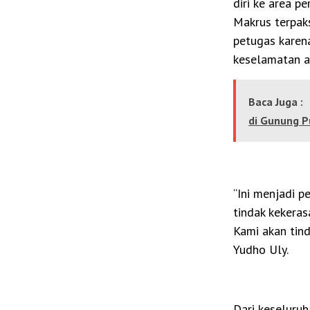
diri ke area p
Makrus terpak
petugas kare
keselamatan a
Baca Juga :
di Gunung P
“Ini menjadi 
tindak kekera
Kami akan tind
Yudho Uly.
Dari keseluruh