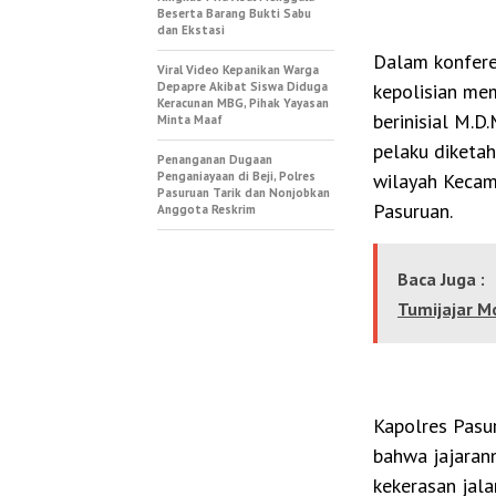
Beserta Barang Bukti Sabu
dan Ekstasi
Dalam konferen
Viral Video Kepanikan Warga
Depapre Akibat Siswa Diduga
kepolisian me
Keracunan MBG, Pihak Yayasan
berinisial M.D.
Minta Maaf
pelaku diketah
Penanganan Dugaan
Penganiayaan di Beji, Polres
wilayah Kecam
Pasuruan Tarik dan Nonjobkan
Pasuruan.
Anggota Reskrim
Baca Juga :
Tumijajar M
Kapolres Pasur
bahwa jajaran
kekerasan jala