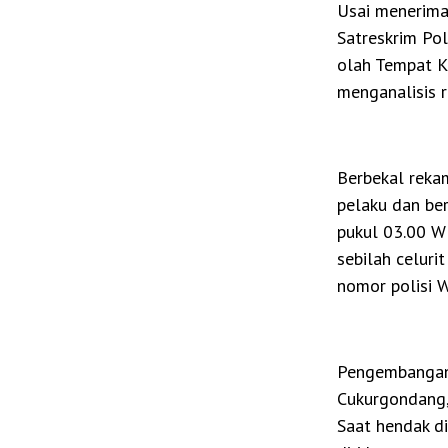
Usai menerima 
Satreskrim Po
olah Tempat Ke
menganalisis 
Berbekal rekam
pelaku dan ber
pukul 03.00 W
sebilah celuri
nomor polisi 
Pengembangan 
Cukurgondang,
Saat hendak d