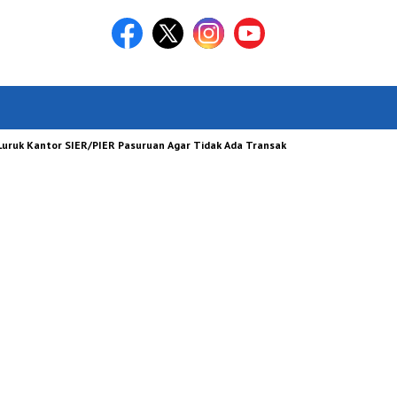
ntor SIER/PIER Pasuruan Agar Tidak Ada Transaksi Jual Beli Tanah Yang Diduga