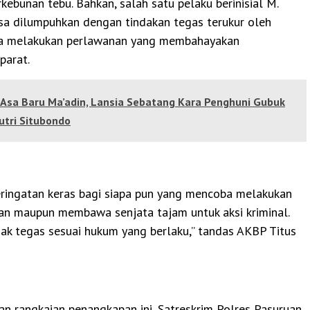
erkebunan tebu. Bahkan, salah satu pelaku berinisial M.
sa dilumpuhkan dengan tindakan tegas terukur oleh
na melakukan perlawanan yang membahayakan
parat.
Asa Baru Ma’adin, Lansia Sebatang Kara Penghuni Gubuk
utri Situbondo
peringatan keras bagi siapa pun yang mencoba melakukan
san maupun membawa senjata tajam untuk aksi kriminal.
ak tegas sesuai hukum yang berlaku,” tandas AKBP Titus
an rangkaian penangkapan ini, Satreskrim Polres Pasuruan