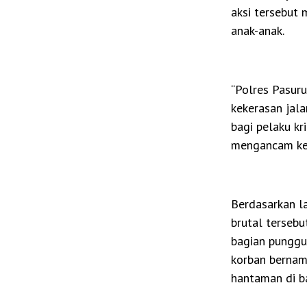
aksi tersebut
anak-anak.
“Polres Pasur
kekerasan jal
bagi pelaku k
mengancam kes
Berdasarkan la
brutal tersebu
bagian punggun
korban bernam
hantaman di b