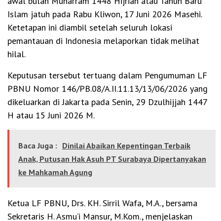
awal bulan Muharram 1448 Hijriah atau Tahun Baru
Islam jatuh pada Rabu Kliwon, 17 Juni 2026 Masehi.
Ketetapan ini diambil setelah seluruh lokasi
pemantauan di Indonesia melaporkan tidak melihat
hilal.
Keputusan tersebut tertuang dalam Pengumuman LF
PBNU Nomor 146/PB.08/A.II.11.13/13/06/2026 yang
dikeluarkan di Jakarta pada Senin, 29 Dzulhijjah 1447
H atau 15 Juni 2026 M.
Baca Juga :
Dinilai Abaikan Kepentingan Terbaik
Anak, Putusan Hak Asuh PT Surabaya Dipertanyakan
ke Mahkamah Agung
Ketua LF PBNU, Drs. KH. Sirril Wafa, M.A., bersama
Sekretaris H. Asmu’i Mansur, M.Kom., menjelaskan