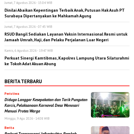
Jumat, 7 Agustus 2026 - 15:04 WIB
Dinilai Abaikan Kepentingan Terbaik Anak, Putusan Hak Asuh PT
Surabaya Dipertanyakan ke Mahkamah Agung
Jumat, 7 Agustus 2026 - 07:45 WIB
RSUD Bangil Sediakan Layanan Vaksin Internasional Resmi untuk
Jamaah Umrah, Haji, dan Pelaku Perjalanan Luar Negeri
Kamis, 6 Agustus 2026 - 19:47 WIB
Perkuat Sinergi Kamtibmas, Kapolres Lampung Utara Silaturahmi
ke Tokoh Adat Akuan Abung
BERITA TERBARU
Peristiwa
Diduga Langgar Kesepakatan dan Tarik Pungutan
Karcis, Pelaksanaan Karnaval Desa Wonosari
Menuai Protes Warga
Minggu, 9 Agu 2026 - 14:08 WIB
Berita
Perkuat Transparansi Infrastruktur, Pemkab