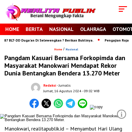
HOME
BERITA
NASIONAL
OLAHRAGA
OTOMOT
7 BLT-DD Duga’an Di Selewengkan ? Berikan Buktinya.
Pengajian Rojabiyya
/
Home
Nasional
Pangdam Kasuari Bersama Forkopimda dan
Masyarakat Manokwari Mendapat Rekor
Dunia Bentangkan Bendera 13.270 Meter
Redaksi
- Jurnalis
Jumat, 16 Agustus 2024
- 09:02 WIB
i
Manokwari, realitapublik.id – Menyambut Hari Ulang