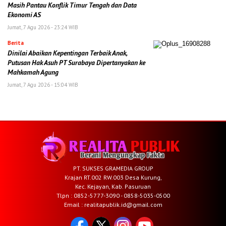
Masih Pantau Konflik Timur Tengah dan Data
Ekonomi AS
Jumat, 7 Agu 2026 - 23:24 WIB
Berita
Dinilai Abaikan Kepentingan Terbaik Anak,
Putusan Hak Asuh PT Surabaya Dipertanyakan ke
Mahkamah Agung
Jumat, 7 Agu 2026 - 15:04 WIB
PT. SUKSES GRAMEDIA GROUP
Krajan RT.002 RW.003 Desa Kurung,
Kec. Kejayan, Kab. Pasuruan
Tlpn : 0852-5777-3090 - 0858-5035-0500
Email : realitapublik.id@gmail.com