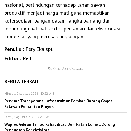
nasional, perlindungan terhadap lahan sawah
produktif menjadi harga mati guna memastikan
ketersediaan pangan dalam jangka panjang dan
melindungi hak-hak sektor pertanian dari eksploitasi
komersial yang merusak lingkungan.
Penulis :
Fery Eka spt
Editor :
Red
Berita ini 25 kali dibaca
BERITA TERKAIT
Minggu, 9 Agustus 2026 - 10:22 WIB
Perkuat Transparansi Infrastruktur, Pemkab Batang Gagas
Relawan Pemantau Proyek
Sabtu, 8 Agustus 2026 - 23:56 WIB
Wapres Gibran Tinjau Rehabilitasi Jembatan Lumut, Dorong
Penguatan Konektivitas