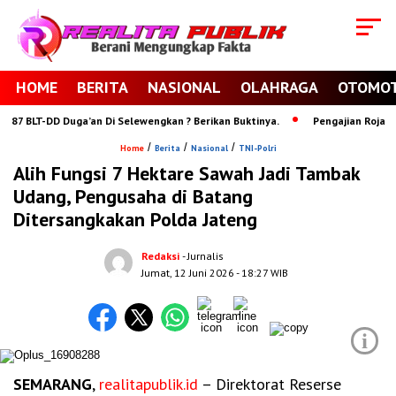
HOME
BERITA
NASIONAL
OLAHRAGA
OTOMOT
 BLT-DD Duga’an Di Selewengkan ? Berikan Buktinya.
Pengajian Rojabiyya
/
/
/
Home
Berita
Nasional
TNI-Polri
Alih Fungsi 7 Hektare Sawah Jadi Tambak
Udang, Pengusaha di Batang
Ditersangkakan Polda Jateng
Redaksi
- Jurnalis
Jumat, 12 Juni 2026
- 18:27 WIB
i
SEMARANG
,
realitapublik.id
– Direktorat Reserse