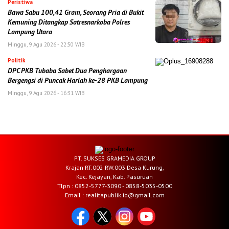
Peristiwa
Bawa Sabu 100,41 Gram, Seorang Pria di Bukit
Kemuning Ditangkap Satresnarkoba Polres
Lampung Utara
Minggu, 9 Agu 2026 - 22:50 WIB
Politik
DPC PKB Tubaba Sabet Dua Penghargaan
Bergengsi di Puncak Harlah ke-28 PKB Lampung
Minggu, 9 Agu 2026 - 16:31 WIB
PT. SUKSES GRAMEDIA GROUP
Krajan RT.002 RW.003 Desa Kurung,
Kec. Kejayan, Kab. Pasuruan
Tlpn : 0852-5777-3090 - 0858-5035-0500
Email : realitapublik.id@gmail.com