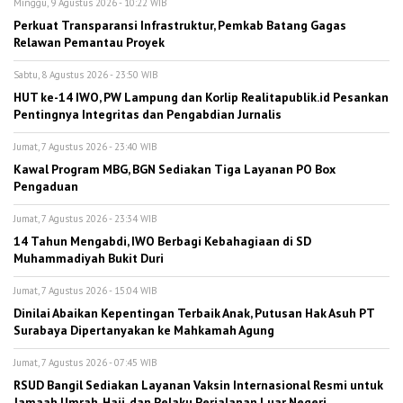
Minggu, 9 Agustus 2026 - 10:22 WIB
Perkuat Transparansi Infrastruktur, Pemkab Batang Gagas
Relawan Pemantau Proyek
Sabtu, 8 Agustus 2026 - 23:50 WIB
HUT ke-14 IWO, PW Lampung dan Korlip Realitapublik.id Pesankan
Pentingnya Integritas dan Pengabdian Jurnalis
Jumat, 7 Agustus 2026 - 23:40 WIB
Kawal Program MBG, BGN Sediakan Tiga Layanan PO Box
Pengaduan
Jumat, 7 Agustus 2026 - 23:34 WIB
14 Tahun Mengabdi, IWO Berbagi Kebahagiaan di SD
Muhammadiyah Bukit Duri
Jumat, 7 Agustus 2026 - 15:04 WIB
Dinilai Abaikan Kepentingan Terbaik Anak, Putusan Hak Asuh PT
Surabaya Dipertanyakan ke Mahkamah Agung
Jumat, 7 Agustus 2026 - 07:45 WIB
RSUD Bangil Sediakan Layanan Vaksin Internasional Resmi untuk
Jamaah Umrah, Haji, dan Pelaku Perjalanan Luar Negeri