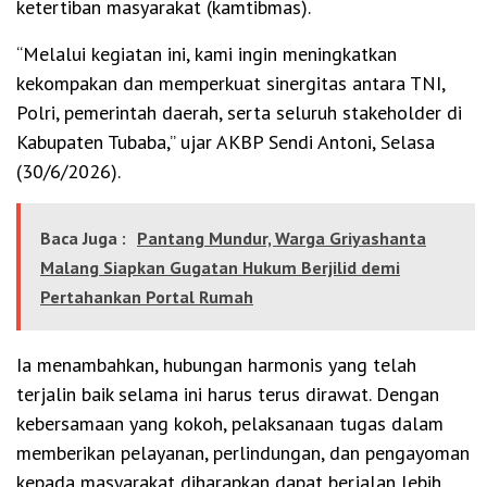
ketertiban masyarakat (kamtibmas).
“Melalui kegiatan ini, kami ingin meningkatkan
kekompakan dan memperkuat sinergitas antara TNI,
Polri, pemerintah daerah, serta seluruh stakeholder di
Kabupaten Tubaba,” ujar AKBP Sendi Antoni, Selasa
(30/6/2026).
Baca Juga :
Pantang Mundur, Warga Griyashanta
Malang Siapkan Gugatan Hukum Berjilid demi
Pertahankan Portal Rumah
Ia menambahkan, hubungan harmonis yang telah
terjalin baik selama ini harus terus dirawat. Dengan
kebersamaan yang kokoh, pelaksanaan tugas dalam
memberikan pelayanan, perlindungan, dan pengayoman
kepada masyarakat diharapkan dapat berjalan lebih