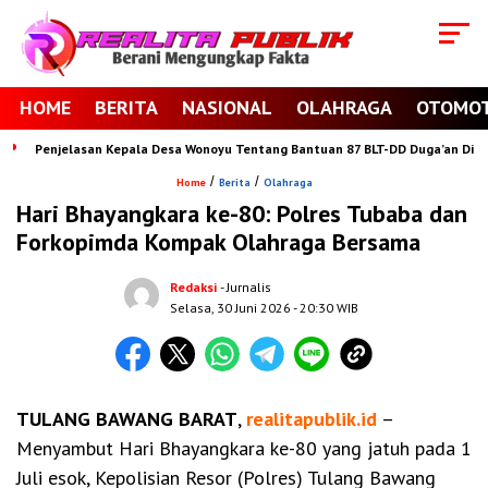
HOME
BERITA
NASIONAL
OLAHRAGA
OTOMOT
Penjelasan Kepala Desa Wonoyu Tentang Bantuan 87 BLT-DD Duga’an Di Se
/
/
Home
Berita
Olahraga
Hari Bhayangkara ke-80: Polres Tubaba dan
Forkopimda Kompak Olahraga Bersama
Redaksi
- Jurnalis
Selasa, 30 Juni 2026
- 20:30 WIB
TULANG BAWANG BARAT
,
realitapublik.id
–
Menyambut Hari Bhayangkara ke-80 yang jatuh pada 1
Juli esok, Kepolisian Resor (Polres) Tulang Bawang