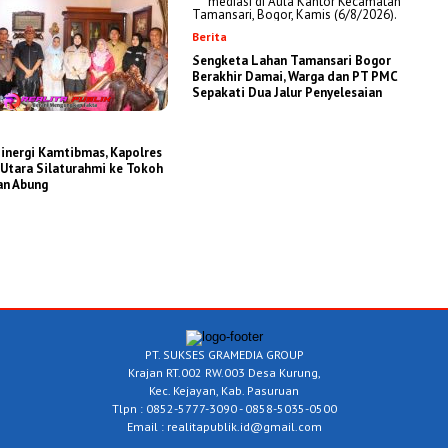
Berita
Sengketa Lahan Tamansari Bogor
Berakhir Damai, Warga dan PT PMC
Sepakati Dua Jalur Penyelesaian
inergi Kamtibmas, Kapolres
Utara Silaturahmi ke Tokoh
an Abung
PT. SUKSES GRAMEDIA GROUP
Krajan RT.002 RW.003 Desa Kurung,
Kec. Kejayan, Kab. Pasuruan
Tlpn : 0852-5777-3090 - 0858-5035-0500
Email : realitapublik.id@gmail.com