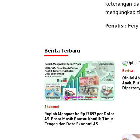
keterangan dar
mengungkap tit
Penulis :
Fery 
Berita Terbaru
Berita
Dinilai A
Anak, Put
Dipertan
Ekonomi
Rupiah Menguat ke Rp17.897 per Dolar
AS, Pasar Masih Pantau Konflik Timur
Tengah dan Data Ekonomi AS