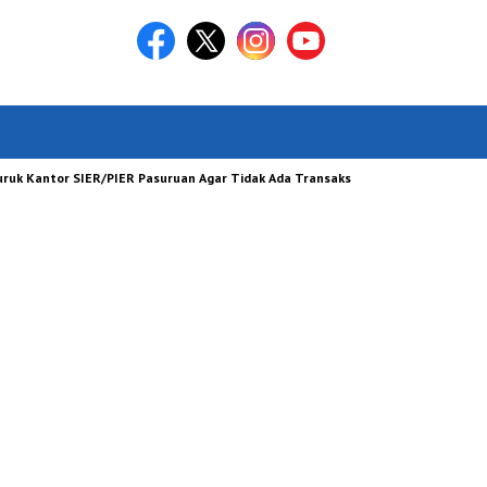
antor SIER/PIER Pasuruan Agar Tidak Ada Transaksi Jual Beli Tanah Yang Didug