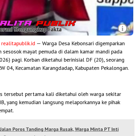
i
,
realitapublik.id
— Warga Desa Kebonsari digemparkan
n sesosok mayat pemuda di dalam kamar mandi pada
26) pagi. Korban diketahui berinisial DF (20), seorang
W 04, Kecamatan Karangdadap, Kabupaten Pekalongan.
is tersebut pertama kali diketahui oleh warga sekitar
IB, yang kemudian langsung melaporkannya ke pihak
empat.
Jalan Poros Tanding Marga Rusak, Warga Minta PT Inti