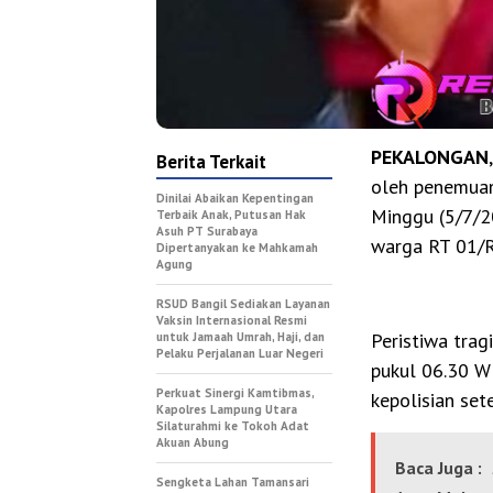
PEKALONGAN
Berita Terkait
oleh penemua
Dinilai Abaikan Kepentingan
Minggu (5/7/20
Terbaik Anak, Putusan Hak
Asuh PT Surabaya
warga RT 01/R
Dipertanyakan ke Mahkamah
Agung
RSUD Bangil Sediakan Layanan
Vaksin Internasional Resmi
Peristiwa trag
untuk Jamaah Umrah, Haji, dan
Pelaku Perjalanan Luar Negeri
pukul 06.30 W
Perkuat Sinergi Kamtibmas,
kepolisian set
Kapolres Lampung Utara
Silaturahmi ke Tokoh Adat
Akuan Abung
Baca Juga :
Sengketa Lahan Tamansari