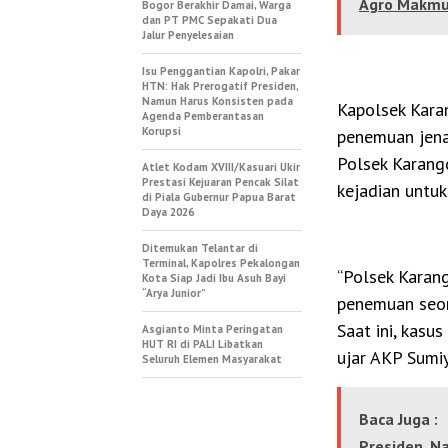
Agro Makmu
Bogor Berakhir Damai, Warga
dan PT PMC Sepakati Dua
Jalur Penyelesaian
Isu Penggantian Kapolri, Pakar
HTN: Hak Prerogatif Presiden,
Namun Harus Konsisten pada
Kapolsek Kara
Agenda Pemberantasan
Korupsi
penemuan jena
Polsek Karang
Atlet Kodam XVIII/Kasuari Ukir
Prestasi Kejuaran Pencak Silat
kejadian untu
di Piala Gubernur Papua Barat
Daya 2026
Ditemukan Telantar di
Terminal, Kapolres Pekalongan
“Polsek Karan
Kota Siap Jadi Ibu Asuh Bayi
“Arya Junior”
penemuan seora
Saat ini, kasu
Asgianto Minta Peringatan
HUT RI di PALI Libatkan
ujar AKP Sumi
Seluruh Elemen Masyarakat
Baca Juga :
Presiden, 