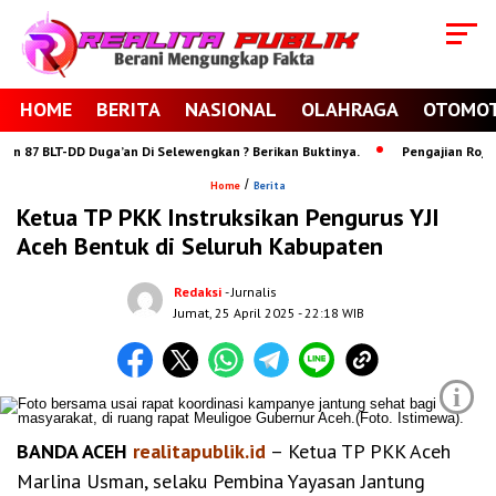
HOME
BERITA
NASIONAL
OLAHRAGA
OTOMOT
87 BLT-DD Duga’an Di Selewengkan ? Berikan Buktinya.
Pengajian Rojabiy
/
Home
Berita
Ketua TP PKK Instruksikan Pengurus YJI
Aceh Bentuk di Seluruh Kabupaten
Redaksi
- Jurnalis
Jumat, 25 April 2025
- 22:18 WIB
i
BANDA ACEH
realitapublik.id
– Ketua TP PKK Aceh
Marlina Usman, selaku Pembina Yayasan Jantung