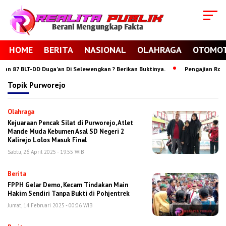
HOME
BERITA
NASIONAL
OLAHRAGA
OTOMOT
 87 BLT-DD Duga’an Di Selewengkan ? Berikan Buktinya.
Pengajian Rojabi
Topik
Purworejo
Olahraga
Kejuaraan Pencak Silat di Purworejo, Atlet
Mande Muda Kebumen Asal SD Negeri 2
Kalirejo Lolos Masuk Final
Sabtu, 26 April 2025 - 19:55 WIB
Berita
FPPH Gelar Demo, Kecam Tindakan Main
Hakim Sendiri Tanpa Bukti di Pohjentrek
Jumat, 14 Februari 2025 - 00:06 WIB