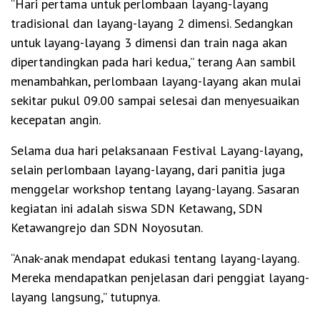
“Hari pertama untuk perlombaan layang-layang
tradisional dan layang-layang 2 dimensi. Sedangkan
untuk layang-layang 3 dimensi dan train naga akan
dipertandingkan pada hari kedua,” terang Aan sambil
menambahkan, perlombaan layang-layang akan mulai
sekitar pukul 09.00 sampai selesai dan menyesuaikan
kecepatan angin.
Selama dua hari pelaksanaan Festival Layang-layang,
selain perlombaan layang-layang, dari panitia juga
menggelar workshop tentang layang-layang. Sasaran
kegiatan ini adalah siswa SDN Ketawang, SDN
Ketawangrejo dan SDN Noyosutan.
“Anak-anak mendapat edukasi tentang layang-layang.
Mereka mendapatkan penjelasan dari penggiat layang-
layang langsung,” tutupnya.