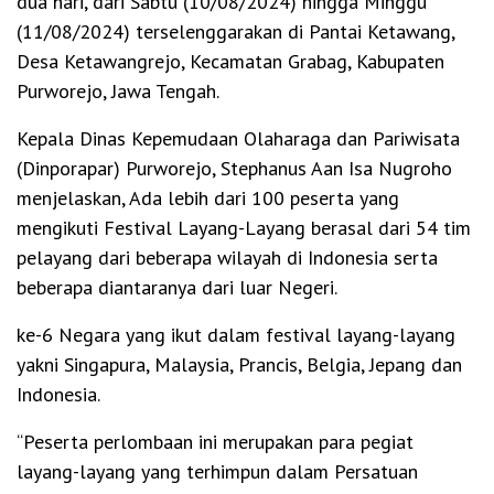
dua hari, dari Sabtu (10/08/2024) hingga Minggu
(11/08/2024) terselenggarakan di Pantai Ketawang,
Desa Ketawangrejo, Kecamatan Grabag, Kabupaten
Purworejo, Jawa Tengah.
Kepala Dinas Kepemudaan Olaharaga dan Pariwisata
(Dinporapar) Purworejo, Stephanus Aan Isa Nugroho
menjelaskan, Ada lebih dari 100 peserta yang
mengikuti Festival Layang-Layang berasal dari 54 tim
pelayang dari beberapa wilayah di Indonesia serta
beberapa diantaranya dari luar Negeri.
ke-6 Negara yang ikut dalam festival layang-layang
yakni Singapura, Malaysia, Prancis, Belgia, Jepang dan
Indonesia.
“Peserta perlombaan ini merupakan para pegiat
layang-layang yang terhimpun dalam Persatuan