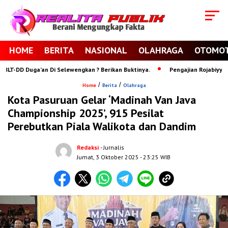
HOME
BERITA
NASIONAL
OLAHRAGA
OTOMOT
-DD Duga’an Di Selewengkan ? Berikan Buktinya.
Pengajian Rojabiyyah Po
/
/
Home
Berita
Olahraga
Kota Pasuruan Gelar ‘Madinah Van Java
Championship 2025’, 915 Pesilat
Perebutkan Piala Walikota dan Dandim
Redaksi
- Jurnalis
Jumat, 3 Oktober 2025
- 23:25 WIB