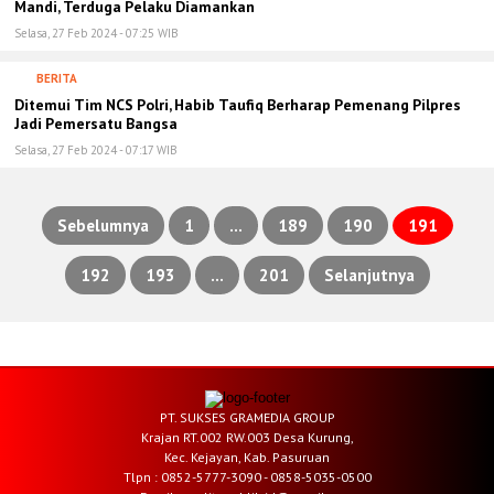
Mandi, Terduga Pelaku Diamankan
Selasa, 27 Feb 2024 - 07:25 WIB
BERITA
Ditemui Tim NCS Polri, Habib Taufiq Berharap Pemenang Pilpres
Jadi Pemersatu Bangsa
Selasa, 27 Feb 2024 - 07:17 WIB
Sebelumnya
1
…
189
190
191
Paginasi
192
193
…
201
Selanjutnya
pos
PT. SUKSES GRAMEDIA GROUP
Krajan RT.002 RW.003 Desa Kurung,
Kec. Kejayan, Kab. Pasuruan
Tlpn : 0852-5777-3090 - 0858-5035-0500