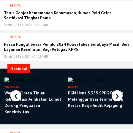
BERITA
Terus Genjot Kemampuan Kehumasan, Humas Polri Gelar
Sertifikasi Tingkat Pama
Kamis, 29 Feb 2024 - 04:21 WIB
BERITA
Pasca Pungut Suara Pemilu 2024 Polrestabes Surabaya Masih Beri
Layanan Kesehatan Bagi Petugas KPPS
Kamis, 29 Feb 2024 - 04:18 WIB
Nasional
Nasional
Berita
‹
›
Wapres Gibran Tinjau
BGN Usut 5.355 SPPG Diduga
Rehabilitasi Jembatan Lumut,
Melanggar Usai Terima Data
Dorong Penguatan
Kertas Kerja Audit Kejagung
Konektivitas