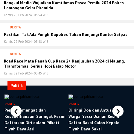
Rangkul Media Wujudkan Kamtibmas Pasca Pemilu 2024 Polres
Lamongan Gelar Piramida
Kamis, 29 Feb 2024 - 03:54 WIB
BERITA
Pastikan Tak Ada Pungli, Kapolres Tuban Kunjungi Kantor Satpas
Kamis, 29 Feb 2024 - 03:48 WIB
BERITA
Road Race Mata Panah Cup Race 2+ Kanjuruhan 2024 di Malang,
Transformasi Serius Hobi Balap Motor
Kamis, 29 Feb 2024 - 03:45 WIB
Politik
Politik
Politik
‹
›
Penuh Semangat dan
Diiringi Doa dan Antusiasme
Kesederhanaan, Saringat Resmi
Warga, Yessi Usman Resmi
Daftarkan Diri dalam Pilkati
Daftar Bakal Calon Kepalo
Tiyuh Daya Asri
Tiyuh Daya Sakti