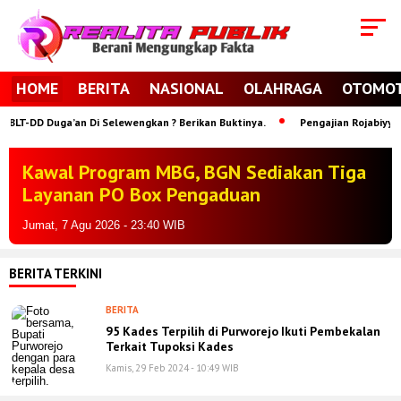
HOME
BERITA
NASIONAL
OLAHRAGA
OTOMOT
-DD Duga’an Di Selewengkan ? Berikan Buktinya.
Pengajian Rojabiyyah Po
Kawal Program MBG, BGN Sediakan Tiga
Layanan PO Box Pengaduan
Jumat, 7 Agu 2026 - 23:40 WIB
BERITA TERKINI
BERITA
95 Kades Terpilih di Purworejo Ikuti Pembekalan
Terkait Tupoksi Kades
Kamis, 29 Feb 2024 - 10:49 WIB